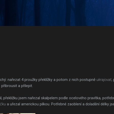
Přeskočit na hlavní obsah
hý: nařezat 4 proužky překlížky a potom z nich postupně
ukrajovat
,
přibrousit a přilepit.
l, překližku jsem nařezal skalpelem podle ocelového pravítka, potřeb
áčku
a uřezal americkou pilkou. Potřebné zaoblení a doladění délky jse