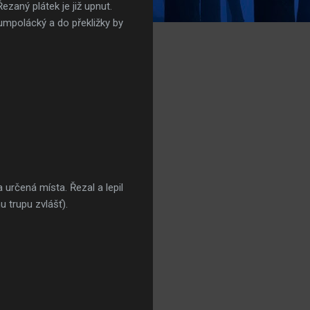
Řezaný plátek je již upnut.
umpolácký a do překližky by
určená místa. Řezal a lepil
 trupu zvlášť).