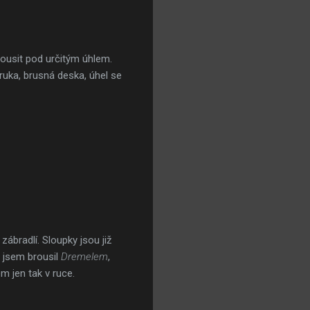
ousit pod určitým úhlem.
ruka, brusná deska, úhel se
zábradlí. Sloupky jsou již
 jsem brousil
Dremelem
,
m jen tak v ruce.