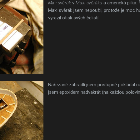
Mini svěrák
v
Maxi svěráku
a americká pilka. 
Maxi svěrák jsem nepoužil, protože je moc h
vyrazil otisk svých čelistí.
Nařezané zábradlí jsem postupně pokládal na 
jsem epoxidem nadvakrát (na každou polovinu