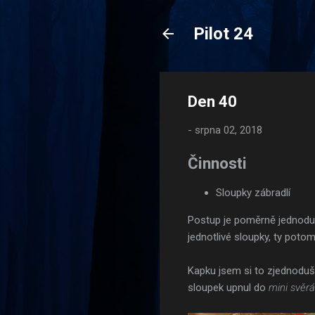
Pilot 24
Den 40
-
srpna 02, 2018
Činnosti
Sloupky zábradlí
Postup je poměrně jednoduc
jednotlivé sloupky, ty potom 
Kapku jsem si to zjednoduši
sloupek upnul do
mini svěr