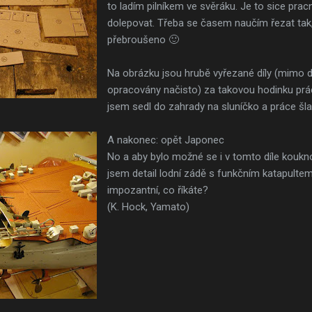
to ladím pilníkem ve svěráku. Je to sice pracně
dolepovat. Třeba se časem naučím řezat tak,
přebroušeno 🙂
Na obrázku jsou hrubě vyřezané díly (mimo díl
opracovány načisto) za takovou hodinku prác
jsem sedl do zahrady na sluníčko a práce šla 
A nakonec: opět Japonec
No a aby bylo možné se i v tomto díle koukn
jsem detail lodní zádě s funkčním katapultem.
impozantní, co říkáte?
(K. Hock, Yamato)