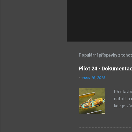
Populární příspěvky z toho
Pilot 24 - Dokumenta
-
srpna 16, 2018
Při stavb
nafotil a
kde je vš
bodování,
Naviga 20
Pilot 24 