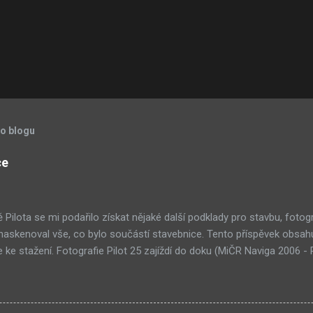
to blogu
ce
ě Pilota se mi podařilo získat nějaké další podklady pro stavbu, fotog
 naskenoval vše, co bylo součástí stavebnice. Tento příspěvek obsah
e ke stažení. Fotografie Pilot 25 zajíždí do doku (MiČR Naviga 2006 - 
 3. místo (MiČR Naviga 2005 - Borohrádek) Pilot 25 na pařezu , vys
06 - Plzeň, Bolevák) Pilot 25 na bodování (ME Naviga NS 2006 - Glo
Plány Kuter Pilotowy - Pilot 24 (Jerzy Siwiec, 1961): ZDE Pilot 24 - St