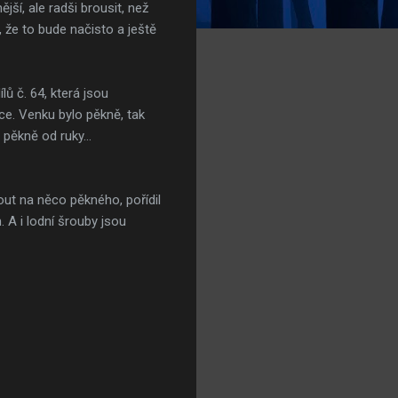
jší, ale radši brousit, než
 že to bude načisto a ještě
ů č. 64, která jsou
e. Venku bylo pěkně, tak
pěkně od ruky...
out na něco pěkného, pořídil
 A i lodní šrouby jsou