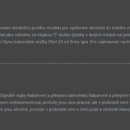
ebnice, návod k sestavení: ZDE Pilot 24 - Stavebnice, řezné plány: Z
owno: ZDE Odkazy na Pilot 25 Fotografie Pilot 25 v Gdaňském přísta
grafie z Internetu: ZDE Pilot 25 - MiČR Naviga NS 2006 - Plzeň, Bole
ledání vhodného prvního modelu pro opětovné vkročení do lodního mo
al jako odměnu za nějakou IT službu (platby v dutých mírách od jis
i člunu lodivodské služby Pilot 24 od firmy Igra. Pro zajímavost: na kr
4,-. Byl jsem požádán o napsání krátké reportáže o postupu stavby.
a žádný jsem ještě nenapsal, beru to jako možnost splatit v této oblast
k se staví Artur od Anteho. O stavebnici Jak jsem napsal výše, staveb
4 a podle sdělení výrobce zamýšlí výrobu obnovit. Popis stavebnice
 člunu lodivodské služby pro pohon elektromotorem s možností ovlá
é modeláře. Technická data Měřítko 1:30 Délka 510 mm Výška 470 m
a Gonio 4.5V Obrázky Pro ilustraci uvád...
Signální vlajky Nabarvení a přilepení námořníků Nabarvení a přilepen
jsem nedokumentoval, protože jsou sice pracné, ale v podstatě není co
 jsou stručné, protože v podstatě není o čem psát a obrázek řekne v
použit dvousložkový Bisonite , který se osvědčil pro lepení neslepitel
 lepidla jsou očištěna od nátěru Dremelem se stopkovou frézou a sa