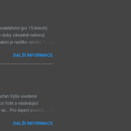
DE Pilot 24 - ME Naviga NS
vu (Ivan Grňa): ZDE Pilot
vák - ZDE
delářství (po 15 letech)
té doby zásadně neberu)
abici je razítko výroby 1984
 Protože sám takové články
DALŠÍ INFORMACE
i svůj dluh. Inspirací mi byl
nici vyrobila firma Igra v
 Stavebnice modelu
dání RC aparaturou pro
m Šiřka 130 mm Pohon el.
í lufan Výše uvedené
 fotit a následující
íc... Pro lepení posádky a
ných hmot. Místa pro
DALŠÍ INFORMACE
motné odlitky poctivě