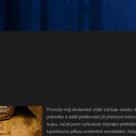
Přeskočit na hlavní obsah
Protože můj dodavatel stále zdržuje stavbu 
jednotku a další plaňkování již překrývá místo
trupu, začal jsem vyřezávat zbývající překližk
lupenkovou pilkou evidentně nezvládám, řežu