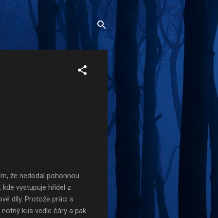
tím, že nedodal pohonnou
, kde vystupuje hřídel z
ové díly. Protože práci s
 notný kus vedle čáry a pak