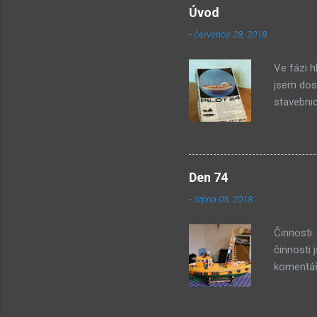
24 - Stav
Úvod
2006 - Gl
-
července 28, 2018
25 - Foto
Ve fázi h
jsem dost
stavebnic
a cena 12
rád čtu, 
článek Ja
roce 198
Den 74
polského
-
srpna 05, 2018
pokročil
motor Igl
Činnosti 
činnosti 
komentáře
lufan je 
nanesení