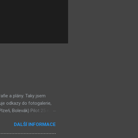
rafie a plány. Taky jsem
uje odkazy do fotogalerie,
Plzeń, Bolevák) Pilot 25 na
ílač Graupner MC-12 (MiČR
DALŠÍ INFORMACE
wno, 4. místo) Odkazy na
avebnice, obsah: ZDE Pilot