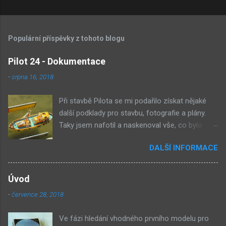
Populární příspěvky z tohoto blogu
Pilot 24 - Dokumentace
-
srpna 16, 2018
Při stavbě Pilota se mi podařilo získat nějaké
další podklady pro stavbu, fotografie a plány.
Taky jsem nafotil a naskenoval vše, co bylo
součástí stavebnice. Tento příspěvek obsahuje
DALŠÍ INFORMACE
odkazy do fotogalerie, kde je vše ke stažení.
Fotografie Pilot 25 zajíždí do doku (MiČR Naviga
2006 - Plzeń, Bolevák) Pilot 25 na bodování, 3.
Úvod
místo (MiČR Naviga 2005 - Borohrádek) Pilot 25
-
července 28, 2018
na pařezu , vysílač Graupner MC-12 (MiČR
Naviga 2006 - Plzeň, Bolevák) Pilot 25 na
Ve fázi hledání vhodného prvního modelu pro
bodování (ME Naviga NS 2006 - Glowno, 4.