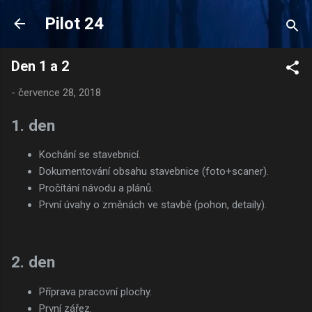
Přeskočit na hlavní obsah
Pilot 24
Den 1 a 2
-
července 28, 2018
1. den
Kochání se stavebnicí.
Dokumentování obsahu stavebnice (foto+scaner).
Pročítání návodu a plánů.
První úvahy o změnách ve stavbě (pohon, detaily).
2. den
Příprava pracovní plochy.
První zářez.