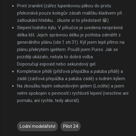
První zranění (zářez lupenkovou pilkou do prstu
překonává pouze kolegův zásah malíčku kladivem při
zatloukání hřebíku... zkuste si to představit 😁)
Slepení lodního kýlu. V příručce je uvedena nesprávná
délka lišt. Jejich správnou délku je potřeba odměřit z
generálního plánu (obr.1 str.31). Kýl jsem lepil přímo na
plánu překrytém igelitem. Použil jsem Purex. Jak se
později ukázalo, nebyla to dobrá volba.
Doporučuji expoxid nebo sekundový gel.
Kompletace přídě (příďová přepážka a paluba přídě) a
zádě (záďová přepážka a paluba zádě) s lodním kýlem.
Na zkoušku lepím sekundovým gelem (Loclite) a jsem
velmi spokojen s pevností i rychlostí lepení (neschne ani
pomalu, ani rychle, tedy akorát).
Lodní modelářství
Pilot 24